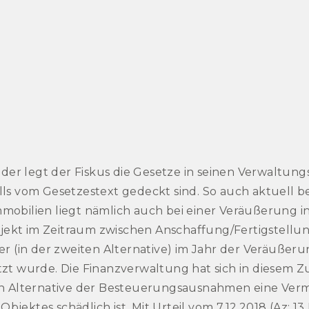
r legt der Fiskus die Gesetze in seinen Verwaltungs
alls vom Gesetzestext gedeckt sind. So auch aktuel
mobilien liegt nämlich auch bei einer Veräußerung i
ekt im Zeitraum zwischen Anschaffung/Fertigstellu
 (in der zweiten Alternative) im Jahr der Veräuße
t wurde. Die Finanzverwaltung hat sich in diesem
iten Alternative der Besteuerungsausnahmen eine Ve
jektes schädlich ist. Mit Urteil vom 7.12.2018 (Az: 13