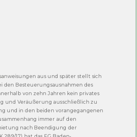
anweisungen aus und später stellt sich
l bei den Besteuerungsausnahmen des
nnerhalb von zehn Jahren kein privates
ng und Veräußerung ausschließlich zu
rung und in den beiden vorangegangenen
 Zusammenhang immer auf den
rmietung nach Beendigung der
 K 289/17) hat das FG Baden-